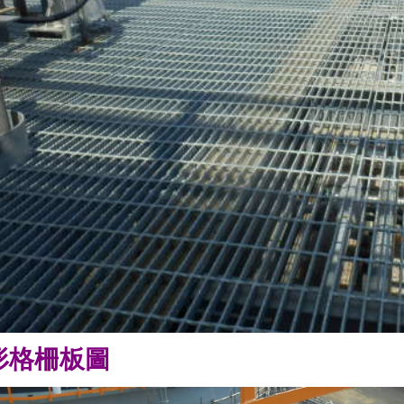
形格柵板圖