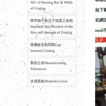
NO. of Bearing Bar & Width
of Grating
如下
在網
標準格子板尺寸強度之規範
Standard Specification of the
ma
Size and Strength of Grating
請
格柵板安裝間隙Gap
between Grating
製造公差Manufacturing
Tolerances
水溝蓋板Manhole Cover