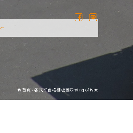
ct
ct
各式平台格柵板圖Grating of type
首頁
/