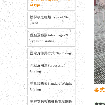
of type
樓梯板之種類 Type of Stair
Tread
優點及種類Advantages &
Types of Grating
固定片使用方式Clip Fixing
介紹及用途Purposes of
Grating
重量規格表Standard Weight
各式
Grating
主桿支數與格柵板寬度關係
專業