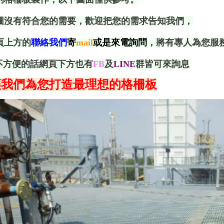
圖沒有符合您的需要，歡迎把您的需求告知我們，
頁上方的
聯絡我們
寄
mail
或是來電詢問
，將有
專人
為您服
il不方便的話網頁下方也有
FB
及
LINE
群皆可來詢息
讓我們為您打造最理想的格柵板